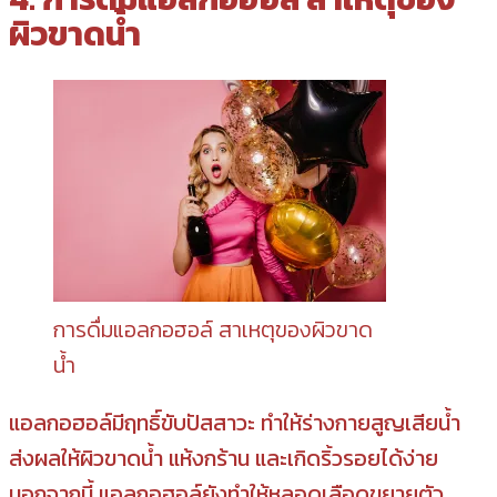
ผิวขาดน้ำ
การดื่มแอลกอฮอล์ สาเหตุของผิวขาด
น้ำ
แอลกอฮอล์มีฤทธิ์ขับปัสสาวะ ทำให้ร่างกายสูญเสียน้ำ
ส่งผลให้ผิวขาดน้ำ แห้งกร้าน และเกิดริ้วรอยได้ง่าย
นอกจากนี้ แอลกอฮอล์ยังทำให้หลอดเลือดขยายตัว