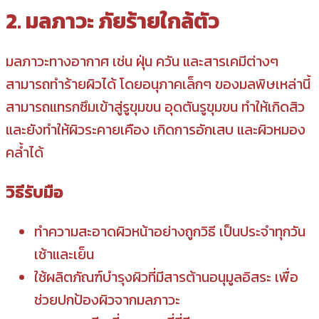
2. มลภาวะ ภัยร้ายใกล้ตัว
มลภาวะทางอากาศ เช่น ฝุ่น ควัน และสารเคมีต่างๆ
สามารถทำร้ายผิวได้ โดยอนุภาคเล็กๆ ของมลพิษเหล่านี้
สามารถแทรกซึมเข้าสู่รูขุมขน อุดตันรูขุมขน ทำให้เกิดสิว
และยังทำให้ผิวระคายเคือง เกิดการอักเสบ และผิวหมอง
คล้ำได้
วิธีรับมือ
ทำความสะอาดผิวหน้าอย่างถูกวิธี เป็นประจำทุกวัน
เช้าและเย็น
ใช้ผลิตภัณฑ์บำรุงผิวที่มีสารต้านอนุมูลอิสระ เพื่อ
ช่วยปกป้องผิวจากมลภาวะ