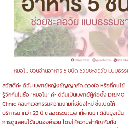
หมอโม ชวนอ่านอาหาร 5 ชนิด ช่วยชะลอวัย แบบธรร
สวัสดีค่ะ ดิฉัน แพทย์หญิงชัญญาภัค ดวงใจ หรือที่คนไข้
รู้จักกันในชื่อ “หมอโม” ค่ะ ดิฉันเป็นแพทย์ผู้ก่อตั้ง DR.MO
Clinic คลินิกเวชกรรมความงามที่เชียงใหม่ ซึ่งเปิดให้
บริการมากว่า 23 ปี ตลอดระยะเวลาที่ผ่านมา ดิฉันมุ่งเน้น
การดูแลคนไข้แบบองค์รวม โดยให้ความสำคัญกับทั้ง