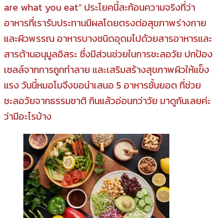
are what you eat” ประโยคนี้สะท้อนความจริงที่ว่า
อาหารที่เรารับประทานมีผลโดยตรงต่อสุขภาพร่างกาย
และผิวพรรณ อาหารบางชนิดอุดมไปด้วยสารอาหารและ
สารต้านอนุมูลอิสระ ซึ่งมีส่วนช่วยในการชะลอวัย ปกป้อง
เซลล์จากการถูกทำลาย และเสริมสร้างสุขภาพผิวให้แข็ง
แรง วันนี้หมอโมจึงขอนำเสนอ 5 อาหารชั้นยอด ที่ช่วย
ชะลอวัยจากธรรมชาติ กินแล้วอ่อนกว่าวัย มาดูกันเลยค่ะ
ว่ามีอะไรบ้าง