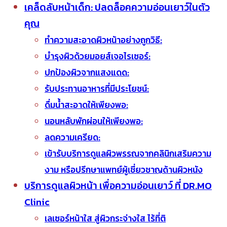
เคล็ดลับหน้าเด็ก: ปลดล็อคความอ่อนเยาว์ในตัว
คุณ
ทำความสะอาดผิวหน้าอย่างถูกวิธี:
บำรุงผิวด้วยมอยส์เจอไรเซอร์:
ปกป้องผิวจากแสงแดด:
รับประทานอาหารที่มีประโยชน์:
ดื่มน้ำสะอาดให้เพียงพอ:
นอนหลับพักผ่อนให้เพียงพอ:
ลดความเครียด:
เข้ารับบริการดูแลผิวพรรณจากคลินิกเสริมความ
งาม หรือปรึกษาแพทย์ผู้เชี่ยวชาญด้านผิวหนัง
บริการดูแลผิวหน้า เพื่อความอ่อนเยาว์ ที่ DR.MO
Clinic
เลเซอร์หน้าใส สู่ผิวกระจ่างใส ไร้ที่ติ