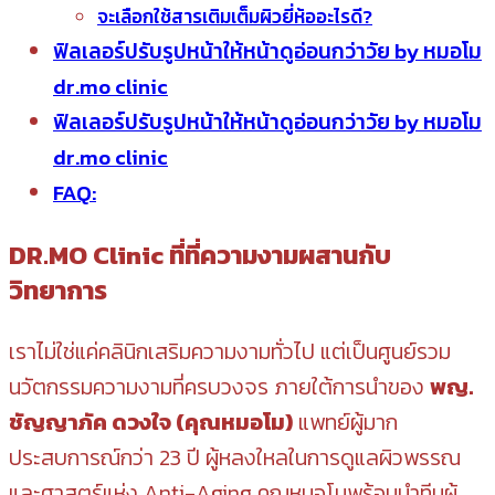
จะเลือกใช้สารเติมเต็มผิวยี่ห้ออะไรดี?
ฟิลเลอร์ปรับรูปหน้าให้หน้าดูอ่อนกว่าวัย by หมอโม
dr.mo clinic
ฟิลเลอร์ปรับรูปหน้าให้หน้าดูอ่อนกว่าวัย by หมอโม
dr.mo clinic
FAQ:
DR.MO Clinic ที่ที่ความงามผสานกับ
วิทยาการ
เราไม่ใช่แค่คลินิกเสริมความงามทั่วไป แต่เป็นศูนย์รวม
นวัตกรรมความงามที่ครบวงจร ภายใต้การนำของ
พญ.
ชัญญาภัค ดวงใจ (คุณหมอโม)
แพทย์ผู้มาก
ประสบการณ์กว่า 23 ปี ผู้หลงใหลในการดูแลผิวพรรณ
และศาสตร์แห่ง Anti-Aging คุณหมอโมพร้อมนำทีมผู้