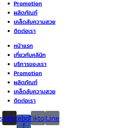
Promotion
ผลิตภัณฑ์
เคล็ดลับความสวย
ติดต่อเรา
หน้าแรก
เกี่ยวกับคลินิก
บริการของเรา
Promotion
ผลิตภัณฑ์
เคล็ดลับความสวย
ติดต่อเรา
nstagram
Facebook-
Tiktok
Line
f