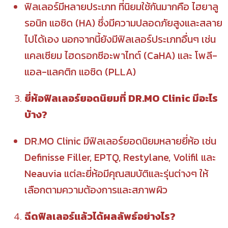
ฟิลเลอร์มีหลายประเภท ที่นิยมใช้กันมากคือ ไฮยาลู
รอนิก แอซิด (HA) ซึ่งมีความปลอดภัยสูงและสลาย
ไปได้เอง นอกจากนี้ยังมีฟิลเลอร์ประเภทอื่นๆ เช่น
แคลเซียม ไฮดรอกซีอะพาไทต์ (CaHA) และ โพลี-
แอล-แลคติก แอซิด (PLLA)
ยี่ห้อฟิลเลอร์ยอดนิยมที่ DR.MO Clinic มีอะไร
บ้าง?
DR.MO Clinic มีฟิลเลอร์ยอดนิยมหลายยี่ห้อ เช่น
Definisse Filler, EPTQ, Restylane, Volifil และ
Neauvia แต่ละยี่ห้อมีคุณสมบัติและรุ่นต่างๆ ให้
เลือกตามความต้องการและสภาพผิว
ฉีดฟิลเลอร์แล้วได้ผลลัพธ์อย่างไร?