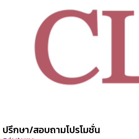
ปรึกษา/สอบถามโปรโมชั่น