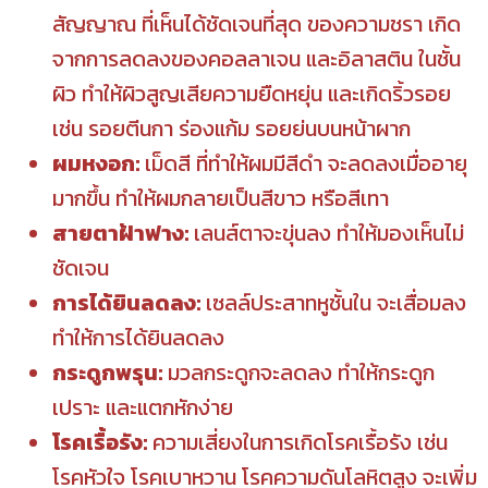
สัญญาณ ที่เห็นได้ชัดเจนที่สุด ของความชรา เกิด
จากการลดลงของคอลลาเจน และอิลาสติน ในชั้น
ผิว ทำให้ผิวสูญเสียความยืดหยุ่น และเกิดริ้วรอย
เช่น รอยตีนกา ร่องแก้ม รอยย่นบนหน้าผาก
ผมหงอก:
เม็ดสี ที่ทำให้ผมมีสีดำ จะลดลงเมื่ออายุ
มากขึ้น ทำให้ผมกลายเป็นสีขาว หรือสีเทา
สายตาฝ้าฟาง:
เลนส์ตาจะขุ่นลง ทำให้มองเห็นไม่
ชัดเจน
การได้ยินลดลง:
เซลล์ประสาทหูชั้นใน จะเสื่อมลง
ทำให้การได้ยินลดลง
กระดูกพรุน:
มวลกระดูกจะลดลง ทำให้กระดูก
เปราะ และแตกหักง่าย
โรคเรื้อรัง:
ความเสี่ยงในการเกิดโรคเรื้อรัง เช่น
โรคหัวใจ โรคเบาหวาน โรคความดันโลหิตสูง จะเพิ่ม