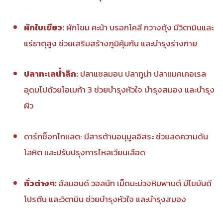
ผักใบเขียว:
ผักโขม คะน้า บรอกโคลี กวางตุ้ง มีวิตามินและ
แร่ธาตุสูง ช่วยเสริมสร้างภูมิคุ้มกัน และบำรุงร่างกาย
ปลาทะเลน้ำลึก:
ปลาแซลมอน ปลาทูน่า ปลาแมคเคอเรล
อุดมไปด้วยโอเมก้า 3 ช่วยบำรุงหัวใจ บำรุงสมอง และบำรุง
ผิว
ดาร์กช็อกโกแลต: มีสารต้านอนุมูลอิสระ ช่วยลดความดัน
โลหิต และปรับปรุงการไหลเวียนเลือด
ถั่วต่างๆ:
อัลมอนด์ วอลนัท เม็ดมะม่วงหิมพานต์ มีไขมันดี
โปรตีน และวิตามิน ช่วยบำรุงหัวใจ และบำรุงสมอง