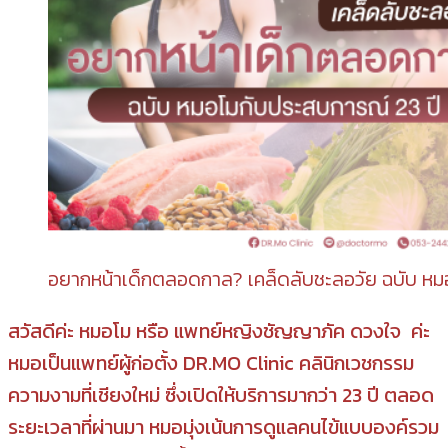
อยากหน้าเด็กตลอดกาล? เคล็ดลับชะลอวัย ฉบับ หม
สวัสดีค่ะ หมอโม หรือ แพทย์หญิงชัญญาภัค ดวงใจ ค่ะ
หมอเป็นแพทย์ผู้ก่อตั้ง DR.MO Clinic คลินิกเวชกรรม
ความงามที่เชียงใหม่ ซึ่งเปิดให้บริการมากว่า 23 ปี ตลอด
ระยะเวลาที่ผ่านมา หมอมุ่งเน้นการดูแลคนไข้แบบองค์รวม