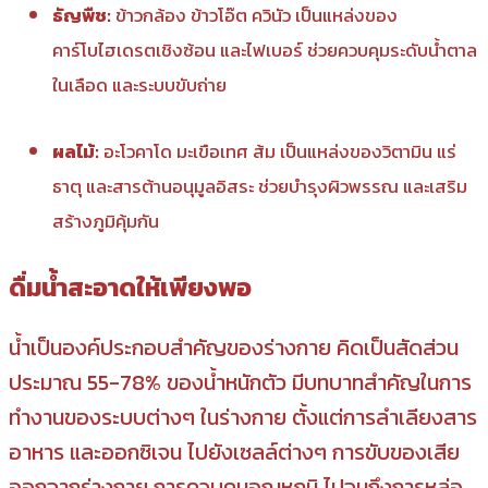
ธัญพืช:
ข้าวกล้อง ข้าวโอ๊ต ควินัว เป็นแหล่งของ
คาร์โบไฮเดรตเชิงซ้อน และไฟเบอร์ ช่วยควบคุมระดับน้ำตาล
ในเลือด และระบบขับถ่าย
ผลไม้:
อะโวคาโด มะเขือเทศ ส้ม เป็นแหล่งของวิตามิน แร่
ธาตุ และสารต้านอนุมูลอิสระ ช่วยบำรุงผิวพรรณ และเสริม
สร้างภูมิคุ้มกัน
ดื่มน้ำสะอาดให้เพียงพอ
น้ำเป็นองค์ประกอบสำคัญของร่างกาย คิดเป็นสัดส่วน
ประมาณ 55-78% ของน้ำหนักตัว มีบทบาทสำคัญในการ
ทำงานของระบบต่างๆ ในร่างกาย ตั้งแต่การลำเลียงสาร
อาหาร และออกซิเจน ไปยังเซลล์ต่างๆ การขับของเสีย
ออกจากร่างกาย การควบคุมอุณหภูมิ ไปจนถึงการหล่อ