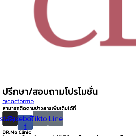
ปรึกษา/สอบถามโปรโมชั่น
@doctormo
สามารถติดตามข่าวสารเพิ่มเติมได้ที่
nstagram
Facebook-
Tiktok
Line
f
DR.Mo Clinic