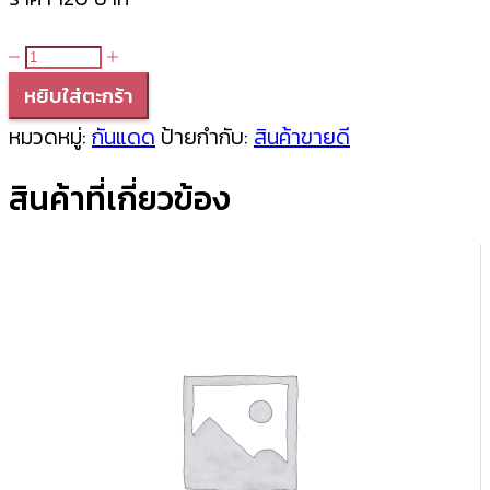
จำนวน
ACNE
หยิบใส่ตะกร้า
LOTION
หมวดหมู่:
กันแดด
ป้ายกำกับ:
สินค้าขายดี
15
สินค้าที่เกี่ยวข้อง
ml
ชิ้น