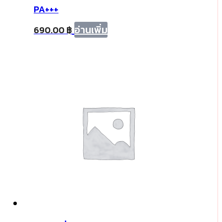
PA+++
อ่านเพิ่ม
690.00
฿